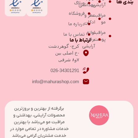
بندی ها
وبلاگ
آرایشی
بهداشتی
فروشگاه
مراقبت
عطر و
مو
ادکلن
درباره ما
مراقبت
لوازم
تماس با ما
پوست
برقی
ارتباط با ما
آرایشی
کرج- گوهردشت
-خ اصلی بین
۷و۸ شرقی
026-34301291
info@mahurashop.com
برگرفته از بهترین و بروزترین
محصولات آرایشی، بهداشتی و
مراقبت مو می‌باشد با بهترین
خدمات مشاوره در تمامی موارد در
خدمت مشتریان گرامی می‌باشد