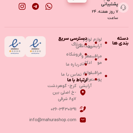
پشتیبانی
۷ روز هفته، ۲۴
ساعت
دسته
دسترسی سریع
لوازم
لوازم
بندی ها
وبلاگ
آرایشی
بهداشتی
فروشگاه
مراقبت
عطر و
مو
ادکلن
درباره ما
مراقبت
لوازم
تماس با ما
پوست
برقی
ارتباط با ما
آرایشی
کرج- گوهردشت
-خ اصلی بین
۷و۸ شرقی
026-34301291
info@mahurashop.com