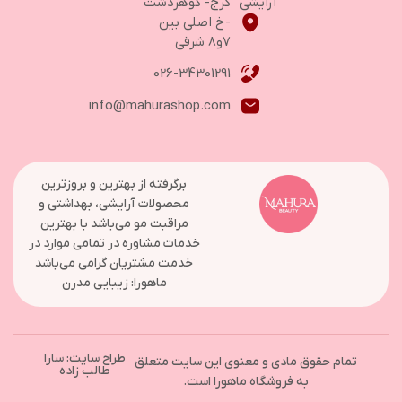
آرایشی
کرج- گوهردشت
-خ اصلی بین
۷و۸ شرقی
026-34301291
info@mahurashop.com
برگرفته از بهترین و بروزترین
محصولات آرایشی، بهداشتی و
مراقبت مو می‌باشد با بهترین
خدمات مشاوره در تمامی موارد در
خدمت مشتریان گرامی می‌باشد
ماهورا: زیبایی مدرن
طراح سایت: سارا
تمام حقوق مادی و معنوی این سایت متعلق
طالب زاده
به فروشگاه ماهورا است.